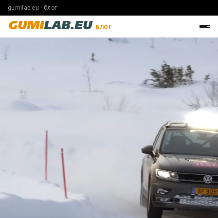
gumilab.eu · блог
GUMI
LAB.EU
БЛОГ