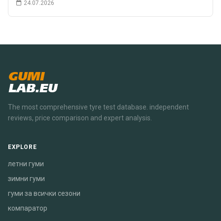
24.07.2026
GUMI
LAB.EU
The most comprehensive tyre test database. independent
reviews, price comparison and expert analysis.
EXPLORE
летни гуми
зимни гуми
гуми за всички сезони
компаратор