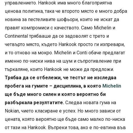
управлението. Hankook има много благоприятна
ценова политика, така че второто място е много добра
новина за пестеливите шофьори, които не искат да
правят компромиси с качеството. Само Michelin и
Continental трябваше да се задоволят с трето и
четвърто място, където Hankook просто ги изпревари,
и то отново на мокро. Michelin и Conti обаче предлагат
именно по-ниски нива на шум и съпротивление при
търкаляне, които Hankook не може да предложи.
Трябва да се отбележи, че тестът не изследва
пробега на гумите – дисциплина, в която
Michelin
ще бъде много силен и която вероятно би
разбъркала резултатите.
Следва новата гума на
Nokian, чието класиране е успех. Но много зависи от
цената, която вероятно ще бъде само малко по-ниска
от тази на Hankook. Въпреки това, ако е по-евтина във