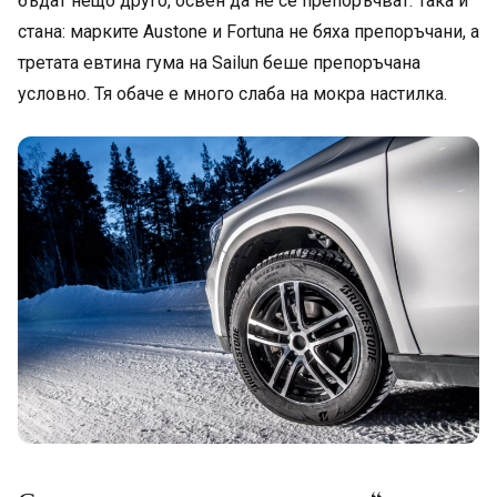
бъдат нещо друго, освен да не се препоръчват. Така и
стана: марките Austone и Fortuna не бяха препоръчани, а
третата евтина гума на Sailun беше препоръчана
условно. Тя обаче е много слаба на мокра настилка.