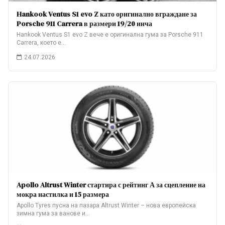
Hankook Ventus S1 evo Z като оригинално вграждане за
Porsche 911 Carrera в размери 19/20 инча
Hankook Ventus S1 evo Z вече е оригинална гума за Porsche 911
Carrera, което е…
24.07.2026
Apollo Altrust Winter стартира с рейтинг А за сцепление на
мокра настилка и 15 размера
Apollo Tyres пусна на пазара Altrust Winter – нова европейска
зимна гума за ванове и…