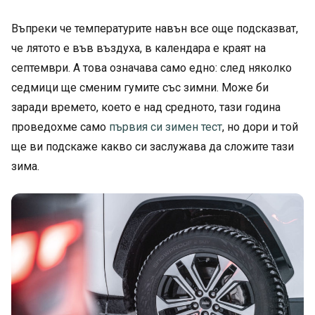
Въпреки че температурите навън все още подсказват,
че лятото е във въздуха, в календара е краят на
септември. А това означава само едно: след няколко
седмици ще сменим гумите със зимни. Може би
заради времето, което е над средното, тази година
проведохме само
първия си зимен тест
, но дори и той
ще ви подскаже какво си заслужава да сложите тази
зима.