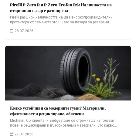
Pirelli P Zero R и P Zero Trofeo RS: Наличността на
вторичния пазар е разширена
Pirelli разшири наличността на два високопроизводителни
протектора от семейството P Zero за пазара за резервни…
28.07.2026
Колко устойчиви са модерните гуми? Материали,
ефективност и рециклиране, обяснени
Michelin, Continental и Bridgestone се стремят да използват
повече рециклирани и възобновяеми материали. Ето какво…
27.07.2026