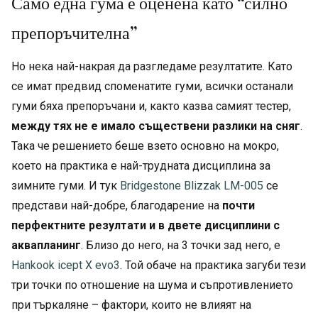
Само една гума е оценена като “силно
препоръчителна”
Но нека най-накрая да разгледаме резултатите. Като
се имат предвид споменатите гуми, всички останали
гуми бяха препоръчани и, както казва самият тестер,
между тях не е имало съществени разлики на сняг
.
Така че решението беше взето основно на мокро,
което на практика е най-трудната дисциплина за
зимните гуми. И тук
Bridgestone Blizzak LM-005
се
представи най-добре, благодарение на
почти
перфектните резултати и в двете дисциплини с
аквапланинг
. Близо до него, на 3 точки зад него, е
Hankook icept X evo3
. Той обаче на практика загуби тези
три точки по отношение на шума и съпротивлението
при търкаляне – фактори, които не влияят на