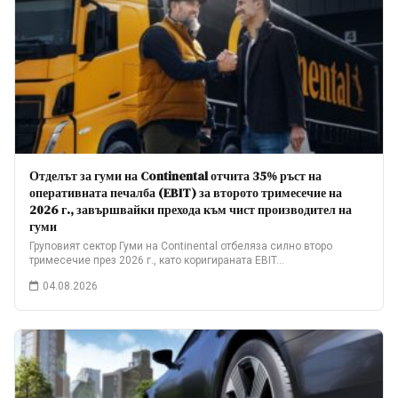
Отделът за гуми на Continental отчита 35% ръст на
оперативната печалба (EBIT) за второто тримесечие на
2026 г., завършвайки прехода към чист производител на
гуми
Груповият сектор Гуми на Continental отбеляза силно второ
тримесечие през 2026 г., като коригираната EBIT…
04.08.2026