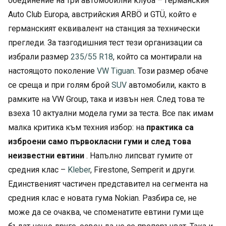
обединение на три автомобилни клуба – германския
Auto Club Europa, австрийския ARBÖ и GTÜ, който е
германският еквивалент на станция за технически
прегледи. За тазгодишния тест тези организации са
избрали размер
235/55 R18
, който са монтирали на
настоящото поколение
VW Tiguan
. Този размер обаче
се среща и при голям брой
SUV
автомобили, както в
рамките на VW Group, така и извън нея. След това те
взеха 10 актуални модела гуми за теста. Все пак имам
малка критика към техния избор: на
практика са
изброени само първокласни гуми и след това
неизвестни евтини
. Напълно липсват гумите от
средния клас –
Kleber
, Firestone, Semperit и други.
Единственият частичен представител на сегмента на
средния клас е новата гума Nokian. Разбира се, не
може да се очаква, че споменатите евтини гуми ще