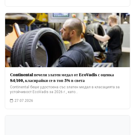
Continental печели златен медал от EcoVadis с оценка
84/100, класирайки се в топ 5% в света
Continental беше удостоена със златен медал в класацията за
устойчивост EcoVadis за 2026 г., като…
27.07.2026