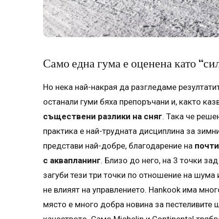
Само една гума е оценена като “с
Но нека най-накрая да разгледаме резултатит
останали гуми бяха препоръчани и, както каз
съществени разлики на сняг
. Така че реше
практика е най-трудната дисциплина за зимни
представи най-добре, благодарение на
почти
с аквапланинг
. Близо до него, на 3 точки зад
загуби тези три точки по отношение на шума 
не влияят на управлението. Hankook има мног
място е много добра новина за пестеливите 