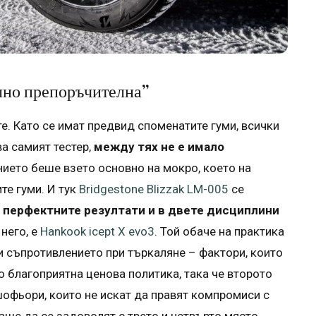
илно препоръчителна”
е. Като се имат предвид споменатите гуми, всички
ва самият тестер,
между тях не е имало
нието беше взето основно на мокро, което на
те гуми. И тук
Bridgestone Blizzak LM-005
се
 перфектните резултати и в двете дисциплини
 него, е
Hankook icept X evo3
. Той обаче на практика
и съпротивлението при търкаляне – фактори, които
о благоприятна ценова политика, така че второто
шофьори, които не искат да правят компромиси с