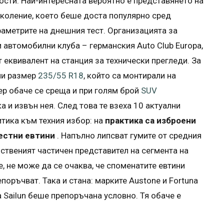
ости. Най-интересната вероятно е представянето на
околение, което беше доста популярно сред
аметрите на днешния тест. Организацията за
 автомобилни клуба – германския Auto Club Europa,
 еквивалент на станция за технически прегледи. За
ли размер
235/55 R18
, който са монтирали на
ер обаче се среща и при голям брой
SUV
а и извън нея. След това те взеха 10 актуални
итика към техния избор: на
практика са изброени
вестни евтини
. Напълно липсват гумите от средния
динственият частичен представител на сегмента на
е, не може да се очаква, че споменатите евтини
поръчват. Така и стана: марките Austone и Fortuna
а Sailun беше препоръчана условно. Тя обаче е