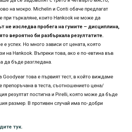
ваше да се задоволят с трето и четвърто място,
ово на мокро. Michelin и Conti обаче предлагат
е при търкаляне, които Hankook не може да
ът не изследва пробега на гумите – дисциплина,
ято вероятно би разбъркала резултатите.
е е успех. Но много зависи от цената, която
и на Hankook. Въпреки това, ако е по-евтина във
ва да бъде разгледана.
За Goodyear това е първият тест, в който виждаме
 е препоръчана в теста, съотношението цена/
я резултат постигна и Pirelli, която може да бъде
шия размер. В противен случай има по-добри
дите тук.