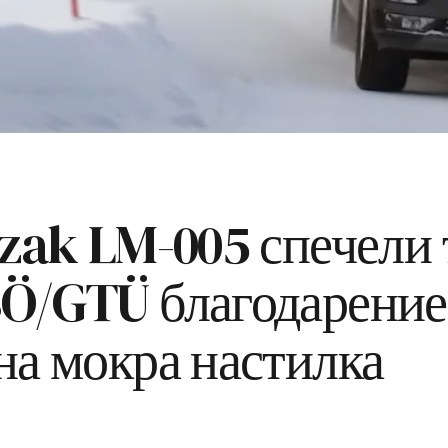
zzak LM-005 спечели
Ö/GTÜ благодарение 
на мокра настилка