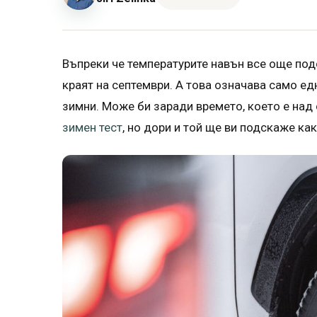
Въпреки че температурите навън все още подс
краят на септември. А това означава само е
зимни. Може би заради времето, което е над
зимен тест
, но дори и той ще ви подскаже ка