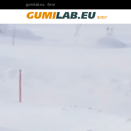
gumilab.eu · блог
GUMI
LAB.EU
БЛОГ