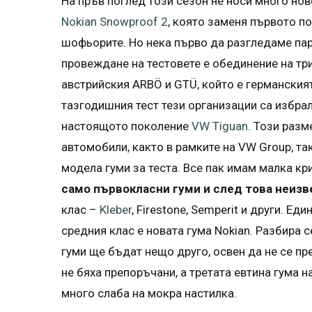
На пръв поглед този сезон не носи много нов
Nokian Snowproof 2
, която заменя първото п
шофьорите. Но нека първо да разгледаме пар
провеждане на тестовете е обединение на три
австрийския ARBÖ и GTÜ, който е германският
тазгодишния тест тези организации са избра
настоящото поколение
VW Tiguan
. Този разм
автомобили, както в рамките на VW Group, так
модела гуми за теста. Все пак имам малка кр
само първокласни гуми и след това неиз
клас –
Kleber
, Firestone, Semperit и други. Е
средния клас е новата гума Nokian. Разбира с
гуми ще бъдат нещо друго, освен да не се пре
не бяха препоръчани, а третата евтина гума н
много слаба на мокра настилка.