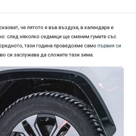
казват, че лятото е във въздуха, в календара е
дно: след няколко седмици ще сменим гумите със
 средното, тази година проведохме само
първия си
кво си заслужава да сложите тази зима.