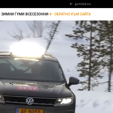
gumilab.eu
И
·
ЗИМНИ ГУМИ
·
ВСЕСЕЗОННИ
·
ОБРАТНО КЪМ САЙТА