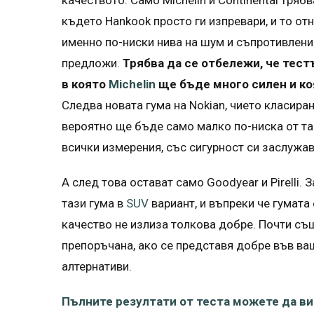
качеството. Само Michelin и Continental тряб
където Hankook просто ги изпревари, и то отн
именно по-ниски нива на шум и съпротивлени
предложи.
Трябва да се отбележи, че тест
в която
Michelin
ще бъде много силен и ко
Следва новата гума на Nokian, чието класиран
вероятно ще бъде само малко по-ниска от таз
всички измерения, със сигурност си заслужа
А след това остават само Goodyear и Pirelli. 
тази гума в
SUV
вариант, и въпреки че гумата
качество не излиза толкова добре. Почти същи
препоръчана, ако се представя добре във ва
алтернативи.
Пълните резултати от теста можете да ви