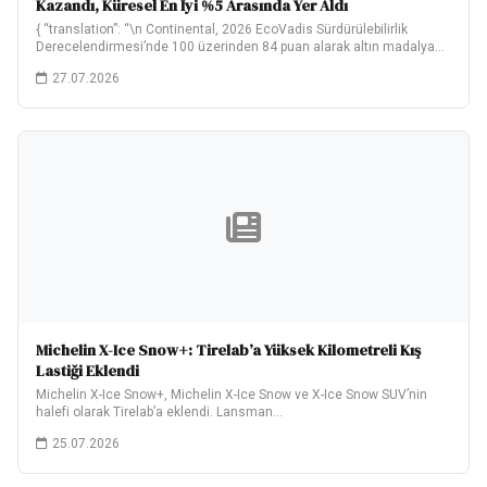
Kazandı, Küresel En İyi %5 Arasında Yer Aldı
{ “translation”: “\n Continental, 2026 EcoVadis Sürdürülebilirlik
Derecelendirmesi’nde 100 üzerinden 84 puan alarak altın madalya…
27.07.2026
Michelin X-Ice Snow+: Tirelab’a Yüksek Kilometreli Kış
Lastiği Eklendi
Michelin X-Ice Snow+, Michelin X-Ice Snow ve X-Ice Snow SUV’nin
halefi olarak Tirelab’a eklendi. Lansman…
25.07.2026