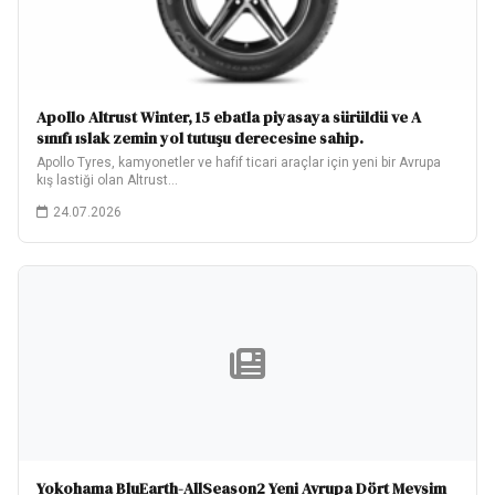
Apollo Altrust Winter, 15 ebatla piyasaya sürüldü ve A
sınıfı ıslak zemin yol tutuşu derecesine sahip.
Apollo Tyres, kamyonetler ve hafif ticari araçlar için yeni bir Avrupa
kış lastiği olan Altrust…
24.07.2026
Yokohama BluEarth-AllSeason2 Yeni Avrupa Dört Mevsim