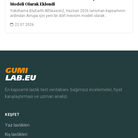
Modeli Olarak Eklendi
Yokohama BluEarth-AllSeason2, Haziran 2026 lansman kapsamının
ardından Avrupa için yeni bir dört mevsim modeli olarak…
22.07.2026
GUMI
LAB.EU
En kapsamlı lastik test veritabanı. bağımsız incelemeler, fiyat
karşılaştırması ve uzman analizi.
KEŞFET
Yaz lastikleri
Kış lastikleri