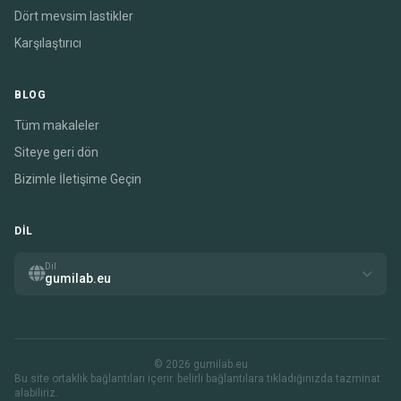
Dört mevsim lastikler
Karşılaştırıcı
BLOG
Tüm makaleler
Siteye geri dön
Bizimle İletişime Geçin
DIL
Dil
gumilab.eu
© 2026 gumilab.eu
Bu site ortaklık bağlantıları içerir. belirli bağlantılara tıkladığınızda tazminat
alabiliriz.