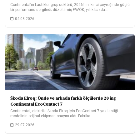
Continental’ın Lastikler grup sektörü, 2026’nın ikinci çeyreğinde güçlü
bir performans sergiledi; düzeltilmiş FAVÖK, yıllık bazda…
04.08.2026
Škoda Elroq: Önde ve arkada farklı ölçülerde 20 inç
Continental EcoContact 7
Continental, elektrikli Škoda Elroq için EcoContact 7 yaz lastiği
modelinin orijinal ekipman onayını aldı. Fabrika…
29.07.2026