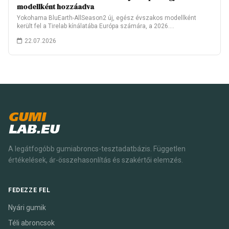
modellként hozzáadva
Yokohama BluEarth-AllSeason2 új, egész évszakos modellként
került fel a Tirelab kínálatába Európa számára, a 2026.…
22.07.2026
GUMI
LAB.EU
A legátfogóbb gumiabroncs-tesztadatbázis. Független
értékelések, ár-összehasonlítás és szakértői elemzés.
FEDEZZE FEL
Nyári gumik
Téli abroncsok