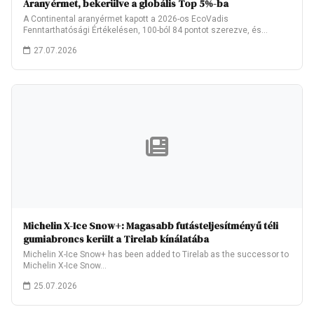
Aranyérmet, bekerülve a globális Top 5%-ba
A Continental aranyérmet kapott a 2026-os EcoVadis
Fenntarthatósági Értékelésen, 100-ból 84 pontot szerezve, és
ezzel…
27.07.2026
Michelin X-Ice Snow+: Magasabb futásteljesítményű téli
gumiabroncs került a Tirelab kínálatába
Michelin X-Ice Snow+ has been added to Tirelab as the successor to
Michelin X-Ice Snow…
25.07.2026