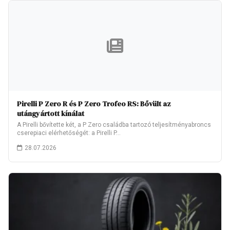
Pirelli P Zero R és P Zero Trofeo RS: Bővült az
utángyártott kínálat
A Pirelli bővítette két, a P Zero családba tartozó teljesítményabroncs
cserepiaci elérhetőségét: a Pirelli P…
28.07.2026