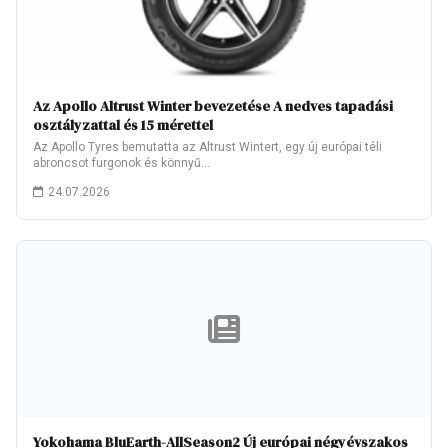
Az Apollo Altrust Winter bevezetése A nedves tapadási
osztályzattal és 15 mérettel
Az Apollo Tyres bemutatta az Altrust Wintert, egy új európai téli
abroncsot furgonok és könnyű…
24.07.2026
Yokohama BluEarth-AllSeason2 Új európai négyévszakos