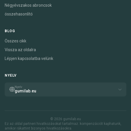
Négyévszakos abroncsok
összehasonlító
BLOG
Összes cikk
Vissza az oldalra
Lépjen kapcsolatba velünk
NYELV
Nyelv
gumilab.eu
© 2026 gumilab.eu
Ez az oldal partneri hivatkozásokat tartalmaz. kompenzációt kaphatunk,
amikor rákattint bizonyos hivatkozásokra.