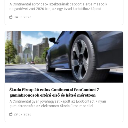
A Continental abroncsok szektorának csoportja erős második
negyedévet zárt 2026-ban, az egy évvel korábbihoz képest…
04.08.2026
Škoda Elroq: 20 colos Continental EcoContact 7
gumiabroncsok eltérő első és hátsó méretben
A Continental gyári jóváhagyást kapott az EcoContact 7 nyári
gumiabroncsára az elektromos Škoda Elroq modellel…
29.07.2026