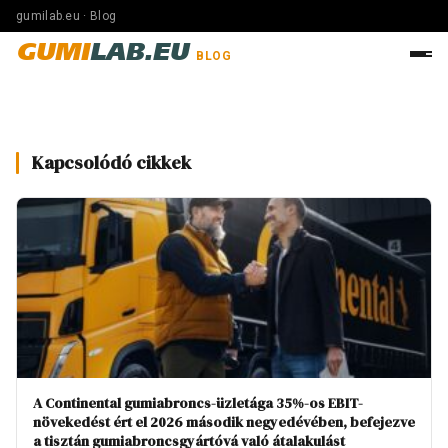
gumilab.eu · Blog
GUMI
LAB.EU
BLOG
Kapcsolódó cikkek
A Continental gumiabroncs-üzletága 35%-os EBIT-
növekedést ért el 2026 második negyedévében, befejezve
a tisztán gumiabroncsgyártóvá való átalakulást