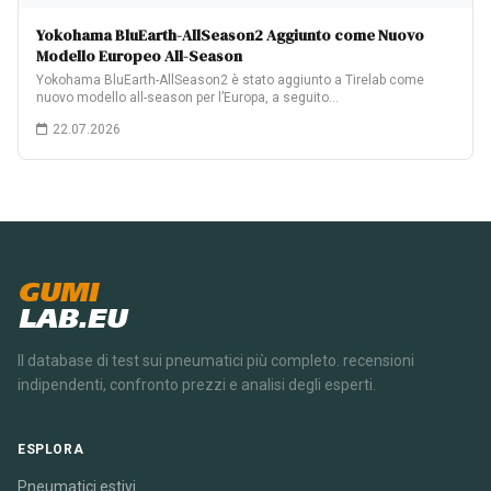
Yokohama BluEarth-AllSeason2 Aggiunto come Nuovo
Modello Europeo All-Season
Yokohama BluEarth-AllSeason2 è stato aggiunto a Tirelab come
nuovo modello all-season per l’Europa, a seguito…
22.07.2026
GUMI
LAB.EU
Il database di test sui pneumatici più completo. recensioni
indipendenti, confronto prezzi e analisi degli esperti.
ESPLORA
Pneumatici estivi