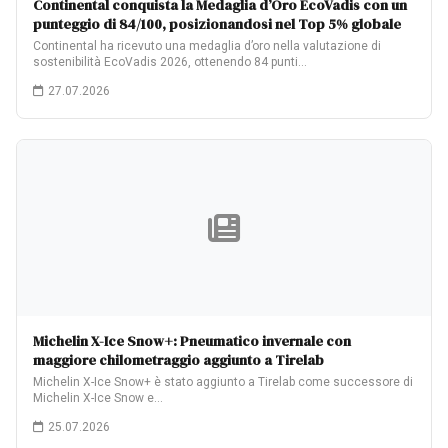
Continental conquista la Medaglia d’Oro EcoVadis con un
punteggio di 84/100, posizionandosi nel Top 5% globale
Continental ha ricevuto una medaglia d’oro nella valutazione di
sostenibilità EcoVadis 2026, ottenendo 84 punti…
27.07.2026
Michelin X-Ice Snow+: Pneumatico invernale con
maggiore chilometraggio aggiunto a Tirelab
Michelin X-Ice Snow+ è stato aggiunto a Tirelab come successore di
Michelin X-Ice Snow e…
25.07.2026