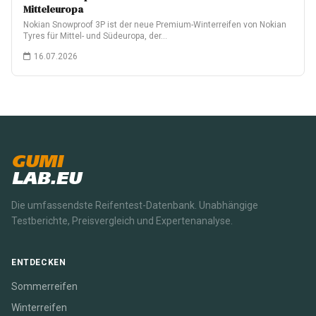
Mitteleuropa
Nokian Snowproof 3P ist der neue Premium-Winterreifen von Nokian
Tyres für Mittel- und Südeuropa, der…
16.07.2026
GUMI
LAB.EU
Die umfassendste Reifentest-Datenbank. Unabhängige
Testberichte, Preisvergleich und Expertenanalyse.
ENTDECKEN
Sommerreifen
Winterreifen