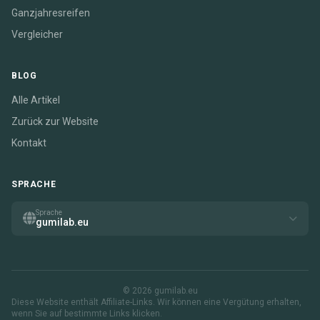
Ganzjahresreifen
Vergleicher
BLOG
Alle Artikel
Zurück zur Website
Kontakt
SPRACHE
Sprache
gumilab.eu
© 2026 gumilab.eu
Diese Website enthält Affiliate-Links. Wir können eine Vergütung erhalten,
wenn Sie auf bestimmte Links klicken.