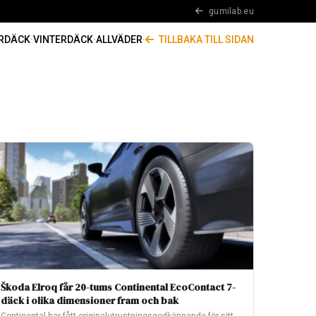
gumilab.eu
RDÄCK
·
VINTERDÄCK
·
ALLVÄDER
·
TILLBAKA TILL SIDAN
Škoda Elroq får 20-tums Continental EcoContact 7-
däck i olika dimensioner fram och bak