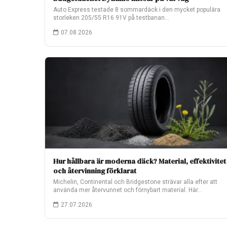
Auto Express testade 8 sommardäck i den mycket populära
storleken 205/55 R16 91V på testbanan…
07.08.2026
Hur hållbara är moderna däck? Material, effektivitet
och återvinning förklarat
Michelin, Continental och Bridgestone strävar alla efter att
använda mer återvunnet och förnybart material. Här…
27.07.2026