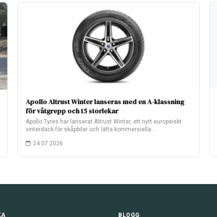
Apollo Altrust Winter lanseras med en A-klassning
för våtgrepp och 15 storlekar
Apollo Tyres har lanserat Altrust Winter, ett nytt europeiskt
vinterdäck för skåpbilar och lätta kommersiella…
24.07.2026
KA
BLOGG