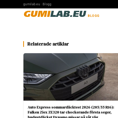
gumilab.eu · Blogg
GUMI
LAB.EU
BLOGG
Relaterade artiklar
Auto Express sommardäcktest 2026 (205/55 R16):
Falken Ziex ZE320 tar chockerande första seger,
budgetdäcket Dynamo missar på våt väg