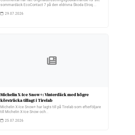
Continental har fått originalutrustningsgodkännande för sitt
sommardäck EcoContact 7 på den eldrivna Škoda Elroq.
Fabriksmonteringen…
29.07.2026
Michelin X-Ice Snow+: Vinterdäck med högre
körsträcka tillagt i Tirelab
Michelin X-Ice Snow+ har lagts till på Tirelab som efterföljare
till Michelin X-Ice Snow och…
25.07.2026