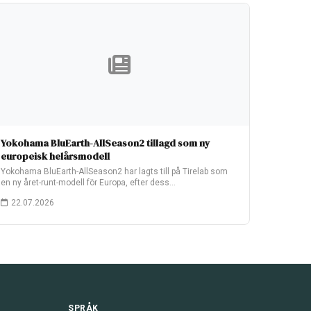
Yokohama BluEarth-AllSeason2 tillagd som ny
europeisk helårsmodell
Yokohama BluEarth-AllSeason2 har lagts till på Tirelab som
en ny året-runt-modell för Europa, efter dess…
22.07.2026
SPRÅK