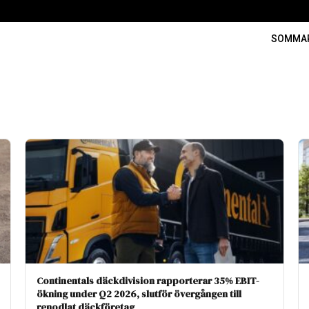
SOMMA
Continentals däckdivision rapporterar 35% EBIT-
ökning under Q2 2026, slutför övergången till
renodlat däckföretag