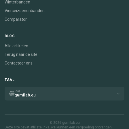
Winterbanden
Vierseizoenenbanden
Comparator
BLOG
Alle artikelen
Terug naar de site
Contacteer ons
TAAL
Taal
gumilab.eu
© 2026 gumilab.eu
Deze site bevat affiliatelinks. we kunnen een vergoeding ontvangen