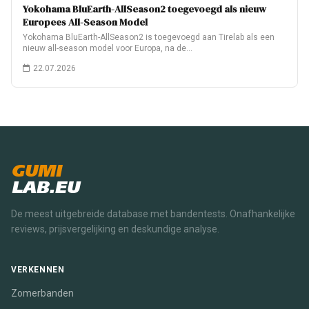
Yokohama BluEarth-AllSeason2 toegevoegd als nieuw
Europees All-Season Model
Yokohama BluEarth-AllSeason2 is toegevoegd aan Tirelab als een
nieuw all-season model voor Europa, na de…
22.07.2026
GUMI
LAB.EU
De meest uitgebreide database met bandentests. Onafhankelijke
reviews, prijsvergelijking en deskundige analyse.
VERKENNEN
Zomerbanden