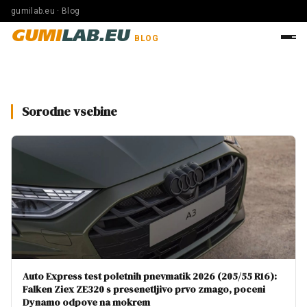
gumilab.eu · Blog
GUMI
LAB.EU
BLOG
Sorodne vsebine
Auto Express test poletnih pnevmatik 2026 (205/55 R16):
Falken Ziex ZE320 s presenetljivo prvo zmago, poceni
Dynamo odpove na mokrem