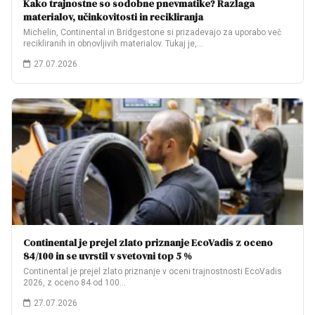
Kako trajnostne so sodobne pnevmatike? Razlaga
materialov, učinkovitosti in recikliranja
Michelin, Continental in Bridgestone si prizadevajo za uporabo več
recikliranih in obnovljivih materialov. Tukaj je,…
27.07.2026
Continental je prejel zlato priznanje EcoVadis z oceno
84/100 in se uvrstil v svetovni top 5 %
Continental je prejel zlato priznanje v oceni trajnostnosti EcoVadis
2026, z oceno 84 od 100…
27.07.2026