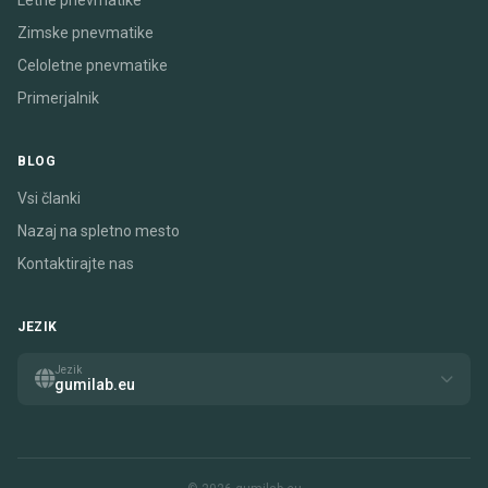
Letne pnevmatike
Zimske pnevmatike
Celoletne pnevmatike
Primerjalnik
BLOG
Vsi članki
Nazaj na spletno mesto
Kontaktirajte nas
JEZIK
Jezik
gumilab.eu