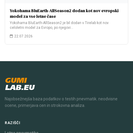
Yokohama BluEarth-AllSeason2 dodan kot nov evropski
model za vse letne čase
Yokohama BluEarth-AllSeason2 je bil dodan v Tirelab kot nov
celoletni model za Evropo, po njegovi…
22.07.2026
GUMI
LAB.EU
Najobsežnejša baza podatkov o testih pnevmatik. neodvisne
ocene, primerjava cen in strokovna analiza.
RAZIŠČI