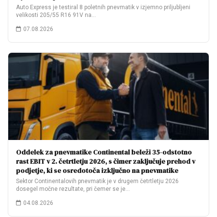
Auto Express je testiral 8 poletnih pnevmatik v izjemno priljubljeni
velikosti 205/55 R16 91V na…
07.08.2026
Oddelek za pnevmatike Continental beleži 35-odstotno
rast EBIT v 2. četrtletju 2026, s čimer zaključuje prehod v
podjetje, ki se osredotoča izključno na pnevmatike
Sektor Continentalovih pnevmatik je v drugem četrtletju 2026
dosegel močne rezultate, pri čemer se je…
04.08.2026