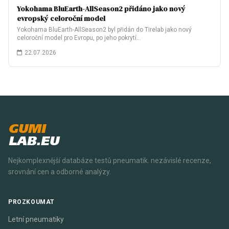
Yokohama BluEarth-AllSeason2 přidáno jako nový
evropský celoroční model
Yokohama BluEarth-AllSeason2 byl přidán do Tirelab jako nový
celoroční model pro Evropu, po jeho pokrytí…
22.07.2026
GUMI
LAB.EU
Nejkomplexnější databáze testů pneumatik. nezávislé recenze,
srovnání cen a odborné analýzy.
PROZKOUMAT
Letní pneumatiky