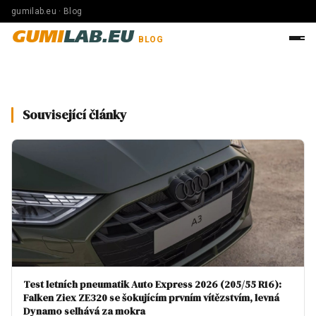
gumilab.eu · Blog
GUMI
LAB.EU
BLOG
Související články
Test letních pneumatik Auto Express 2026 (205/55 R16):
Falken Ziex ZE320 se šokujícím prvním vítězstvím, levná
Dynamo selhává za mokra