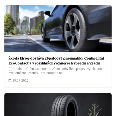
Škoda Elroq dostává 20palcové pneumatiky Continental
EcoContact 7 v rozdílných rozměrech vpředu a vzadu
{ “translation”: “\n Continental získal schválení pro prvovýrobu pro
své letní pneumatiky EcoContact 7 na…
29.07.2026