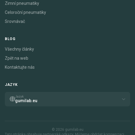
Zimní pneumatiky
Celoroční pneumatiky
Srovnávač
BLOG
Všechny články
Zpět na web
Kontaktujte nás
JAZYK
Jazyk
gumilab.eu
© 2026 gumilab.eu
Tato stránka obsahuje partnerské odkazy. Můžeme obdržet kompenzaci,