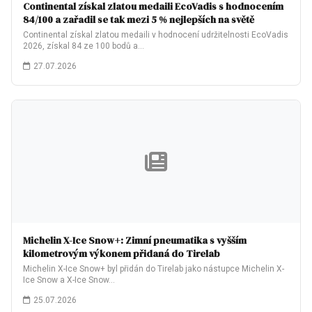
Continental získal zlatou medaili EcoVadis s hodnocením
84/100 a zařadil se tak mezi 5 % nejlepších na světě
Continental získal zlatou medaili v hodnocení udržitelnosti EcoVadis
2026, získal 84 ze 100 bodů a…
27.07.2026
Michelin X-Ice Snow+: Zimní pneumatika s vyšším
kilometrovým výkonem přidaná do Tirelab
Michelin X-Ice Snow+ byl přidán do Tirelab jako nástupce Michelin X-
Ice Snow a X-Ice Snow…
25.07.2026