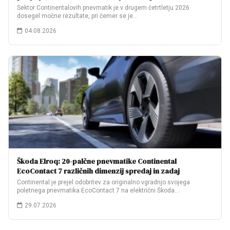
Sektor Continentalovih pnevmatik je v drugem četrtletju 2026
dosegel močne rezultate, pri čemer se je…
04.08.2026
Škoda Elroq: 20-palčne pnevmatike Continental
EcoContact 7 različnih dimenzij spredaj in zadaj
Continental je prejel odobritev za originalno vgradnjo svojega
poletnega pnevmatika EcoContact 7 na električni Škoda…
29.07.2026