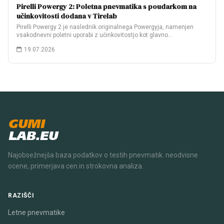
Pirelli Powergy 2: Poletna pnevmatika s poudarkom na
učinkovitosti dodana v Tirelab
Pirelli Powergy 2 je naslednik originalnega Powergyja, namenjen
vsakodnevni poletni uporabi z učinkovitostjo kot glavno…
19.07.2026
GUMI
LAB.EU
Najobsežnejša baza podatkov o testih pnevmatik. neodvisne
ocene, primerjava cen in strokovna analiza.
RAZIŠČI
Letne pnevmatike