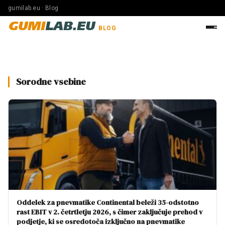
gumilab.eu · Blog
GUMI
LAB.EU
BLOG
Sorodne vsebine
Oddelek za pnevmatike Continental beleži 35-odstotno
rast EBIT v 2. četrtletju 2026, s čimer zaključuje prehod v
podjetje, ki se osredotoča izključno na pnevmatike