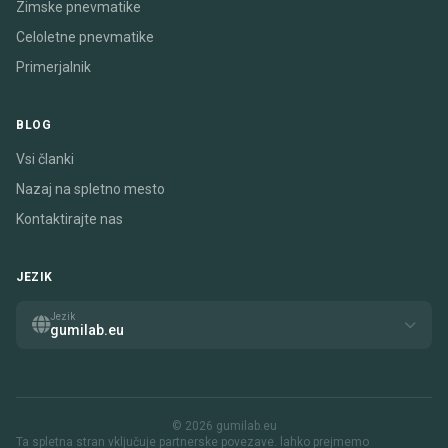
Zimske pnevmatike
Celoletne pnevmatike
Primerjalnik
BLOG
Vsi članki
Nazaj na spletno mesto
Kontaktirajte nas
JEZIK
Jezik
gumilab.eu
© 2026 gumilab.eu
Ta spletna stran vključuje partnerske povezave. lahko prejmemo