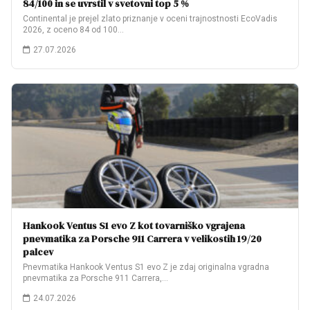
84/100 in se uvrstil v svetovni top 5 %
Continental je prejel zlato priznanje v oceni trajnostnosti EcoVadis
2026, z oceno 84 od 100…
27.07.2026
Hankook Ventus S1 evo Z kot tovarniško vgrajena
pnevmatika za Porsche 911 Carrera v velikostih 19/20
palcev
Pnevmatika Hankook Ventus S1 evo Z je zdaj originalna vgradna
pnevmatika za Porsche 911 Carrera,…
24.07.2026