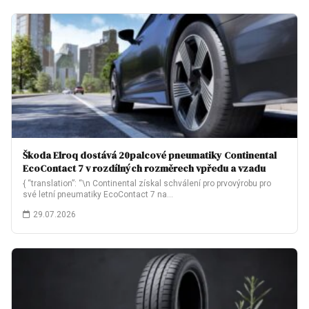
Škoda Elroq dostává 20palcové pneumatiky Continental
EcoContact 7 v rozdílných rozměrech vpředu a vzadu
{ “translation”: “\n Continental získal schválení pro prvovýrobu pro
své letní pneumatiky EcoContact 7 na…
29.07.2026