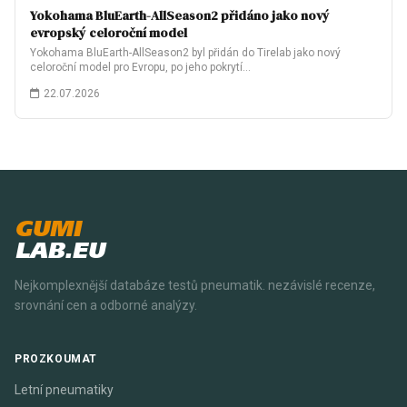
Yokohama BluEarth-AllSeason2 přidáno jako nový
evropský celoroční model
Yokohama BluEarth-AllSeason2 byl přidán do Tirelab jako nový
celoroční model pro Evropu, po jeho pokrytí…
22.07.2026
GUMI
LAB.EU
Nejkomplexnější databáze testů pneumatik. nezávislé recenze,
srovnání cen a odborné analýzy.
PROZKOUMAT
Letní pneumatiky