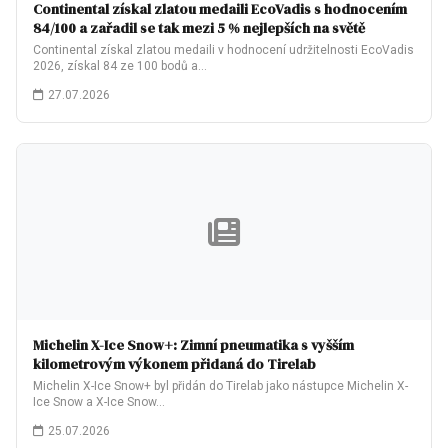
Continental získal zlatou medaili EcoVadis s hodnocením
84/100 a zařadil se tak mezi 5 % nejlepších na světě
Continental získal zlatou medaili v hodnocení udržitelnosti EcoVadis
2026, získal 84 ze 100 bodů a…
27.07.2026
Michelin X-Ice Snow+: Zimní pneumatika s vyšším
kilometrovým výkonem přidaná do Tirelab
Michelin X-Ice Snow+ byl přidán do Tirelab jako nástupce Michelin X-
Ice Snow a X-Ice Snow…
25.07.2026