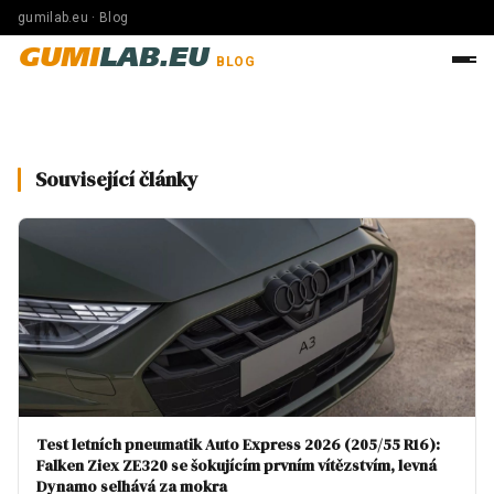
gumilab.eu · Blog
GUMI
LAB.EU
BLOG
Související články
Test letních pneumatik Auto Express 2026 (205/55 R16):
Falken Ziex ZE320 se šokujícím prvním vítězstvím, levná
Dynamo selhává za mokra