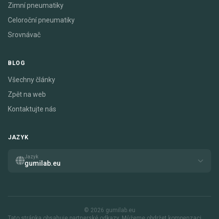
Zimní pneumatiky
Celoroční pneumatiky
Srovnávač
BLOG
Všechny články
Zpět na web
Kontaktujte nás
JAZYK
Jazyk
gumilab.eu
© 2026 gumilab.eu
Tato stránka obsahuje partnerské odkazy. Můžeme obdržet kompenzaci,