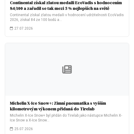
Continental získal zlatou medaili EcoVadis s hodnocením
84/100 a zařadil se tak mezi 5 % nejlepších na světě
Continental získal zlatou medaili v hodnocení udržitelnosti EcoVadis
2026, získal 84 ze 100 bodů a…
27.07.2026
Michelin X-Ice Snow+: Zimní pneumatika s vyšším
kilometrovým výkonem přidaná do Tirelab
Michelin X-Ice Snow+ byl přidán do Tirelab jako nástupce Michelin X-
Ice Snow a X-Ice Snow…
25.07.2026