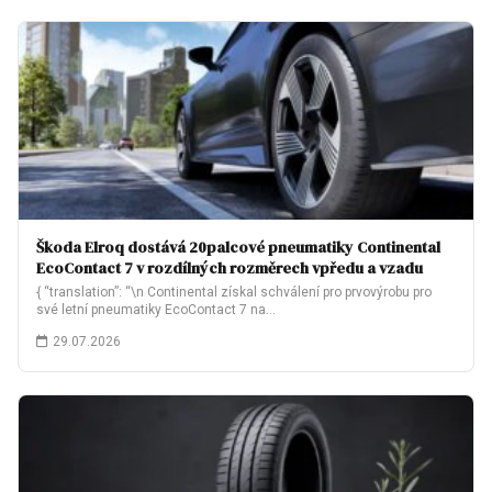
Škoda Elroq dostává 20palcové pneumatiky Continental
EcoContact 7 v rozdílných rozměrech vpředu a vzadu
{ “translation”: “\n Continental získal schválení pro prvovýrobu pro
své letní pneumatiky EcoContact 7 na…
29.07.2026