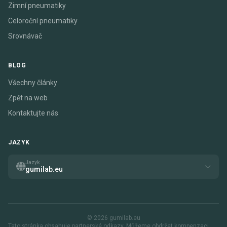
Zimní pneumatiky
Celoroční pneumatiky
Srovnávač
BLOG
Všechny články
Zpět na web
Kontaktujte nás
JAZYK
Jazyk
gumilab.eu
© 2026 gumilab.eu
Tato stránka obsahuje partnerské odkazy. Můžeme obdržet kompenzaci,