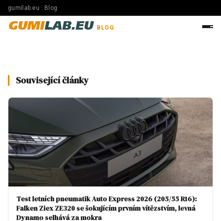
gumilab.eu · Blog
GUMI
LAB.EU
BLOG
Související články
Test letních pneumatik Auto Express 2026 (205/55 R16):
Falken Ziex ZE320 se šokujícím prvním vítězstvím, levná
Dynamo selhává za mokra