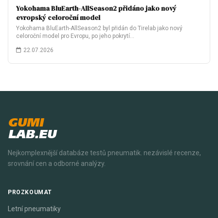
Yokohama BluEarth-AllSeason2 přidáno jako nový
evropský celoroční model
Yokohama BluEarth-AllSeason2 byl přidán do Tirelab jako nový
celoroční model pro Evropu, po jeho pokrytí…
22.07.2026
GUMI
LAB.EU
Nejkomplexnější databáze testů pneumatik. nezávislé recenze,
srovnání cen a odborné analýzy.
PROZKOUMAT
Letní pneumatiky