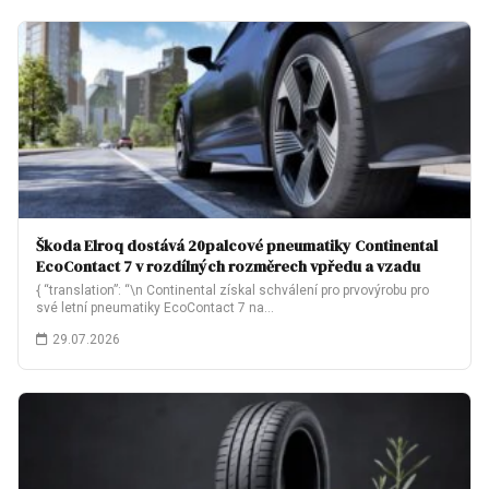
Škoda Elroq dostává 20palcové pneumatiky Continental
EcoContact 7 v rozdílných rozměrech vpředu a vzadu
{ “translation”: “\n Continental získal schválení pro prvovýrobu pro
své letní pneumatiky EcoContact 7 na…
29.07.2026