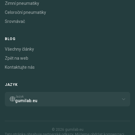
Zimní pneumatiky
Celoroční pneumatiky
Srovnávač
BLOG
Všechny články
Zpět na web
Kontaktujte nás
JAZYK
Jazyk
gumilab.eu
© 2026 gumilab.eu
Tato stránka obsahuje partnerské odkazy. Můžeme obdržet kompenzaci,