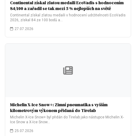
Continental získal zlatou medaili EcoVadis s hodnocením
84/100 a zařadil se tak mezi 5 % nejlepších na světě
Continental získal zlatou medaili v hodnocení udržitelnosti EcoVadis
2026, získal 84 ze 100 bodů a…
27.07.2026
Michelin X-Ice Snow+: Zimní pneumatika s vyšším
kilometrovým výkonem přidaná do Tirelab
Michelin X-Ice Snow+ byl přidán do Tirelab jako nástupce Michelin X-
Ice Snow a X-Ice Snow…
25.07.2026