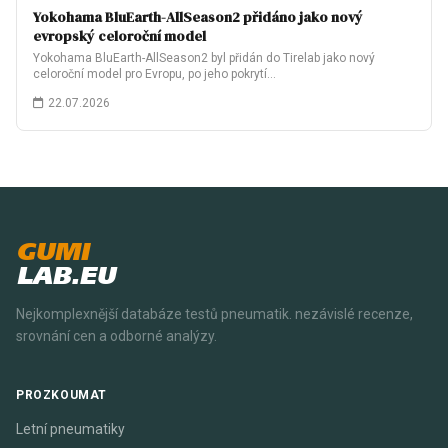
Yokohama BluEarth-AllSeason2 přidáno jako nový
evropský celoroční model
Yokohama BluEarth-AllSeason2 byl přidán do Tirelab jako nový
celoroční model pro Evropu, po jeho pokrytí…
22.07.2026
GUMI
LAB.EU
Nejkomplexnější databáze testů pneumatik. nezávislé recenze,
srovnání cen a odborné analýzy.
PROZKOUMAT
Letní pneumatiky