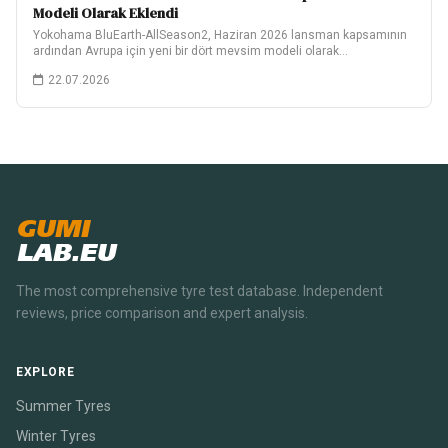
Modeli Olarak Eklendi
Yokohama BluEarth-AllSeason2, Haziran 2026 lansman kapsamının
ardından Avrupa için yeni bir dört mevsim modeli olarak…
22.07.2026
GUMI
LAB.EU
The most comprehensive tyre test database. Independent
reviews, price comparison and expert analysis.
EXPLORE
Summer Tyres
Winter Tyres