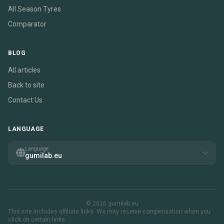
All Season Tyres
Comparator
BLOG
All articles
Back to site
Contact Us
LANGUAGE
Language
gumilab.eu
© 2026 gumilab.eu
This site includes affiliate links. We may receive compensation when you
click on certain links.