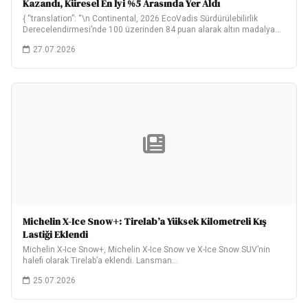
Kazandı, Küresel En İyi %5 Arasında Yer Aldı
{ “translation”: “\n Continental, 2026 EcoVadis Sürdürülebilirlik
Derecelendirmesi’nde 100 üzerinden 84 puan alarak altın madalya…
27.07.2026
Michelin X-Ice Snow+: Tirelab’a Yüksek Kilometreli Kış
Lastiği Eklendi
Michelin X-Ice Snow+, Michelin X-Ice Snow ve X-Ice Snow SUV’nin
halefi olarak Tirelab’a eklendi. Lansman…
25.07.2026