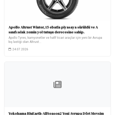
Apollo Altrust Winter, 15 ebatla piyasaya sürüldü ve A
sınıfı ıslak zemin yol tutuşu derecesine sahip.
Apollo Tyres, kamyonetler ve hafif ticari araçlar için yeni bir Avrupa
kış lastiği olan Altrust…
24.07.2026
Yokohama BluEarth-AllSeason2 Yeni Avrupa Dört Mevsim