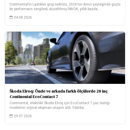
Continental’ın Lastikler grup sektörü, 2026’nın ikinci çeyreğinde güçlü
bir performans sergiledi; düzeltilmiş FAVÖK, yıllık bazda…
04.08.2026
Škoda Elroq: Önde ve arkada farklı ölçülerde 20 inç
Continental EcoContact 7
Continental, elektrikli Škoda Elroq için EcoContact 7 yaz lastiği
modelinin orijinal ekipman onayını aldı. Fabrika…
29.07.2026