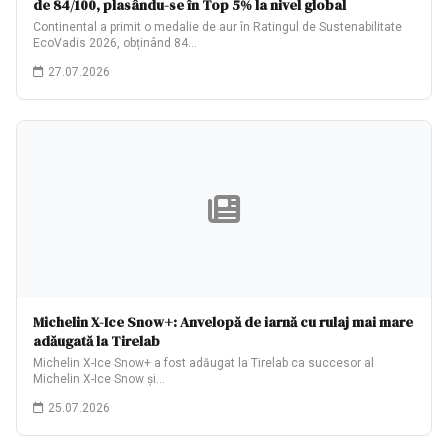
de 84/100, plasându-se în Top 5% la nivel global
Continental a primit o medalie de aur în Ratingul de Sustenabilitate
EcoVadis 2026, obținând 84…
27.07.2026
Michelin X-Ice Snow+: Anvelopă de iarnă cu rulaj mai mare
adăugată la Tirelab
Michelin X-Ice Snow+ a fost adăugat la Tirelab ca succesor al
Michelin X-Ice Snow și…
25.07.2026