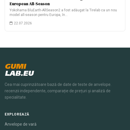
European All-Season
Yokohama BluEarth-AllSeason2 a fost adăugat la Tirelab ca un nou
model all-season pentru Europa, în…
22.07.2026
GUMI
LAB.EU
Cea mai cuprinzătoare bază de date de teste de anvelope.
recenzii independente, comparație de prețuri și analiză de
specialitate.
EXPLOREAZĂ
Anvelope de vară