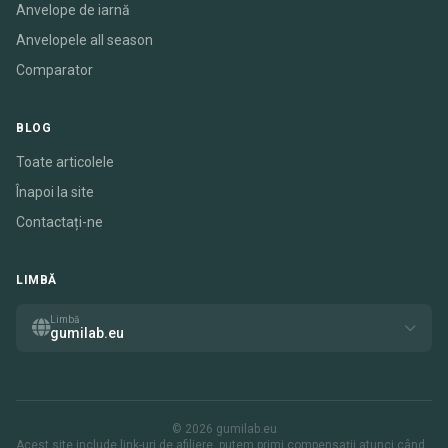
Anvelope de iarnă
Anvelopele all season
Comparator
BLOG
Toate articolele
Înapoi la site
Contactați-ne
LIMBĂ
Limbă
gumilab.eu
© 2026 gumilab.eu
Acest site include link-uri de afiliere. putem primi compensații atunci când