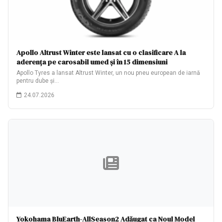
Apollo Altrust Winter este lansat cu o clasificare A la
aderența pe carosabil umed și în 15 dimensiuni
Apollo Tyres a lansat Altrust Winter, un nou pneu european de iarnă
pentru dube și…
24.07.2026
Yokohama BluEarth-AllSeason2 Adăugat ca Noul Model