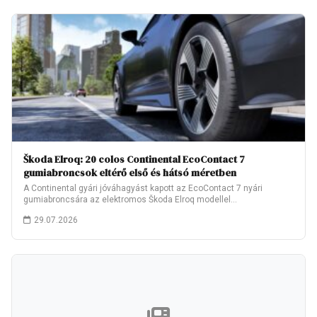
Škoda Elroq: 20 colos Continental EcoContact 7
gumiabroncsok eltérő első és hátsó méretben
A Continental gyári jóváhagyást kapott az EcoContact 7 nyári
gumiabroncsára az elektromos Škoda Elroq modellel…
29.07.2026