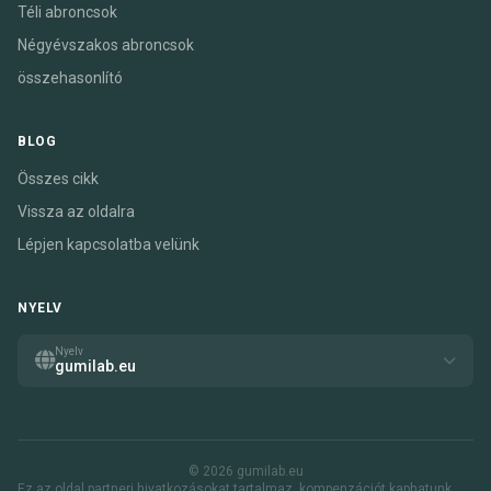
Téli abroncsok
Négyévszakos abroncsok
összehasonlító
BLOG
Összes cikk
Vissza az oldalra
Lépjen kapcsolatba velünk
NYELV
Nyelv
gumilab.eu
© 2026 gumilab.eu
Ez az oldal partneri hivatkozásokat tartalmaz. kompenzációt kaphatunk,