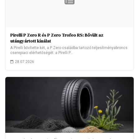
Pirelli P Zero R és P Zero Trofeo RS: Bővült az
utángyártott kínálat
A Pirelli bővítette két, a P Zero családba tartozó teljesítményabroncs
cserepiaci elérhetőségét: a Pirelli P…
28.07.2026