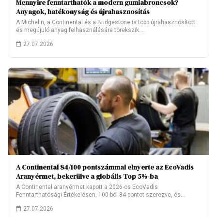
Mennyire fenntarthatók a modern gumiabroncsok?
Anyagok, hatékonyság és újrahasznosítás
A Michelin, a Continental és a Bridgestone is több újrahasznosított
és megújuló anyag felhasználására törekszik.…
27.07.2026
A Continental 84/100 pontszámmal elnyerte az EcoVadis
Aranyérmet, bekerülve a globális Top 5%-ba
A Continental aranyérmet kapott a 2026-os EcoVadis
Fenntarthatósági Értékelésen, 100-ból 84 pontot szerezve, és
ezzel…
27.07.2026