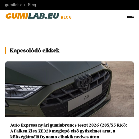
gumilab.eu · Blog
GUMI
LAB.EU
BLOG
Kapcsolódó cikkek
Auto Express nyári gumiabroncs teszt 2026 (205/55 R16):
A Falken Ziex ZE320 meglepő első győzelmet arat, a
költségkímélő Dynamo elbukik nedves úton