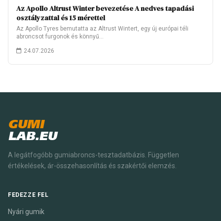
Az Apollo Altrust Winter bevezetése A nedves tapadási
osztályzattal és 15 mérettel
Az Apollo Tyres bemutatta az Altrust Wintert, egy új európai téli
abroncsot furgonok és könnyű…
24.07.2026
GUMI
LAB.EU
A legátfogóbb gumiabroncs-tesztadatbázis. Független
értékelések, ár-összehasonlítás és szakértői elemzés.
FEDEZZE FEL
Nyári gumik