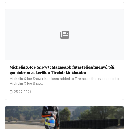
Michelin X-Ice Snow+: Magasabb futásteljesítményű téli
gumiabroncs került a Tirelab kínálatába
Michelin X-Ice Snow+ has been added to Tirelab as the successor to
Michelin X-Ice Snow…
25.07.2026