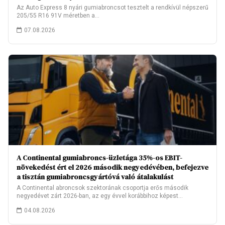
Az Auto Express 8 nyári gumiabroncsot tesztelt a rendkívül népszerű
205/55 R16 91V méretben a…
07.08.2026
A Continental gumiabroncs-üzletága 35%-os EBIT-
növekedést ért el 2026 második negyedévében, befejezve
a tisztán gumiabroncsgyártóvá való átalakulást
A Continental abroncsok szektorának csoportja erős második
negyedévet zárt 2026-ban, az egy évvel korábbihoz képest…
04.08.2026