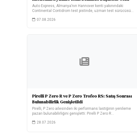
Auto Express, Almanya’nın Hannover kenti yakınındaki
Continental Contidrom test pistinde, uzman test sürücüsü
John Barker‘ın…
07.08.2026
Pirelli P Zero R ve P Zero Trofeo RS: Satış Sonrası
Bulunabilirlik Genişletildi
Pirelli, P Zero ailesinden iki performans lastiğinin yenileme
pazarı bulunabilirliğini genişletti: Pirelli P Zero R…
28.07.2026