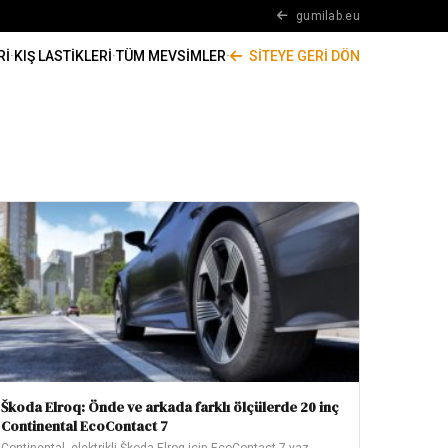
gumilab.eu
RI
·
KIŞ LASTIKLERI
·
TÜM MEVSIMLER
·
SITEYE GERI DÖN
Škoda Elroq: Önde ve arkada farklı ölçülerde 20 inç
Continental EcoContact 7