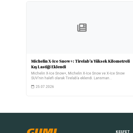
Michelin X-Ice Snow+: Tirelab’a Yüksek Kilometreli
Kış Lastiği Eklendi
Michelin X-Ice Snow+, Michelin X-Ice Snow ve X-Ice Snow
SUV’nin halefi olarak Tirelab’a eklendi. Lansman…
25.07.2026
GUMI
KEŞFET