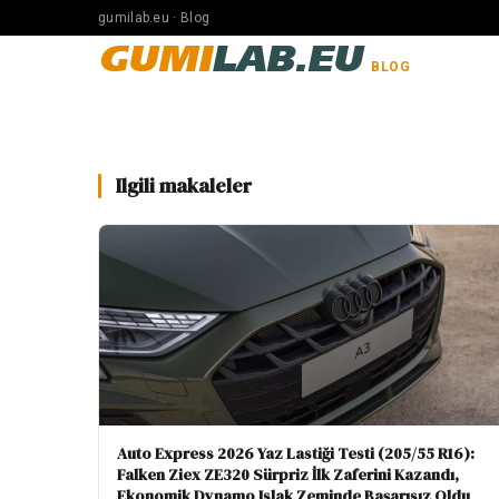
gumilab.eu · Blog
GUMI
LAB.EU
BLOG
Ilgili makaleler
Auto Express 2026 Yaz Lastiği Testi (205/55 R16):
Falken Ziex ZE320 Sürpriz İlk Zaferini Kazandı,
Ekonomik Dynamo Islak Zeminde Başarısız Oldu