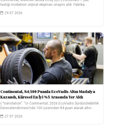
Continental, elektrikli Škoda Elroq için EcoContact 7 yaz
lastiği modelinin orijinal ekipman onayını aldı. Fabrika…
29.07.2026
Continental, 84/100 Puanla EcoVadis Altın Madalya
Kazandı, Küresel En İyi %5 Arasında Yer Aldı
{ “translation”: “\n Continental, 2026 EcoVadis Sürdürülebilirlik
Derecelendirmesi’nde 100 üzerinden 84 puan alarak altın
madalya…
27.07.2026